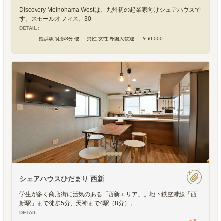
Discovery Meinohama Westは、九州初の起業家向けシェアハウスで
す。スモールオフィス、30
DETAIL :
姪浜駅 徒歩8分 他
男性 女性 外国人歓迎
￥60,000
シェアハウスひだまり 西新
学生が多く商店街に活気のある「西新エリア」。地下鉄空港線「西
新駅」まで徒歩5分、天神まで4駅（8分）。
DETAIL :