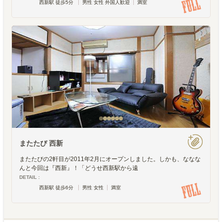
西新駅 徒歩5分
男性 女性 外国人歓迎
満室
またたび 西新
またたびの2軒目が2011年2月にオープンしました。しかも、ななな
んと今回は『西新』！「どうせ西新駅から遠
DETAIL :
西新駅 徒歩6分
男性 女性
満室