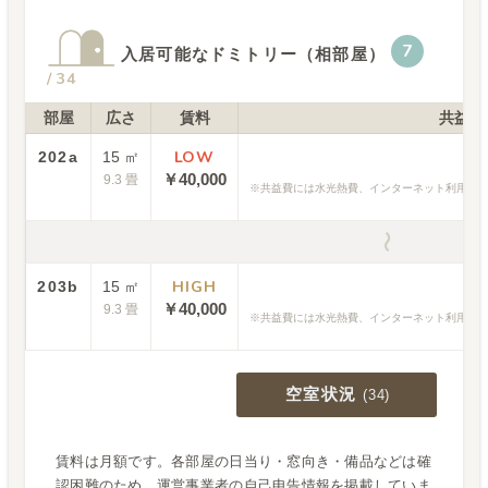
7
入居可能なドミトリー（相部屋）
/
34
部屋
広さ
賃料
共益費
LOW
202a
15
㎡
￥15
￥
40,000
9.3
畳
共益費には水光熱費、インターネット利用料、
〜
HIGH
203b
15
㎡
￥15
￥
40,000
9.3
畳
共益費には水光熱費、インターネット利用料、
空室状況
(
34
)
賃料は月額です。各部屋の日当り・窓向き・備品などは確
認困難のため、運営事業者の自己申告情報を掲載していま