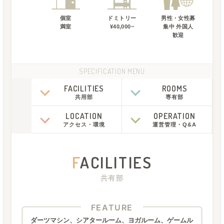
個室
ドミトリー
男性・女性募
満室
¥40,000~
集中 外国人
歓迎
SPECIFICATION MENU
FACILITIES
ROOMS
共用部
専有部
LOCATION
OPERATION
アクセス
・
環境
運営管理
・
Q&A
F
ACILITIES
共有部
FEATURE
ダーツマシン、シアタールーム、ヨガルーム、ゲームル