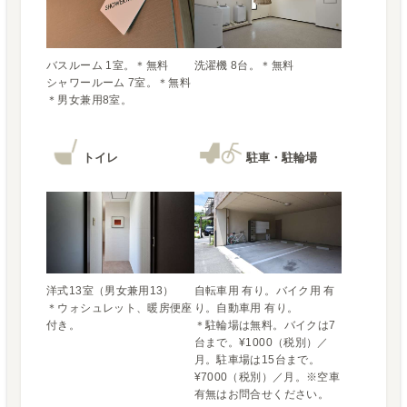
バスルーム 1室。＊無料

シャワールーム 7室。＊無料

＊男女兼用8室。
トイレ
駐車・駐輪場
洋式13室（男女兼用13）

自転車用 有り。バイク用 有
＊ウォシュレット、暖房便座
り。自動車用 有り。

付き。
＊駐輪場は無料。バイクは7
台まで。¥1000（税別）／
月。駐車場は15台まで。
¥7000（税別）／月。※空車
有無はお問合せください。