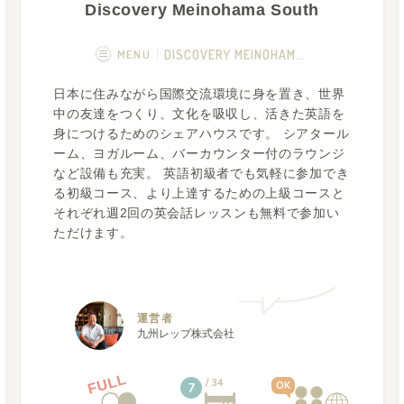
Discovery Meinohama South
MENU
DISCOVERY MEINOHAMA SOUTH
日本に住みながら国際交流環境に身を置き、世界
概要
画像一覧
中の友達をつくり、文化を吸収し、活きた英語を
身につけるためのシェアハウスです。 シアタール
空室状況
運営者
ーム、ヨガルーム、バーカウンター付のラウンジ
など設備も充実。 英語初級者でも気軽に参加でき
る初級コース、より上達するための上級コースと
それぞれ週2回の英会話レッスンも無料で参加い
ただけます。
運営者
九州レップ株式会社
FULL
34
OK
7