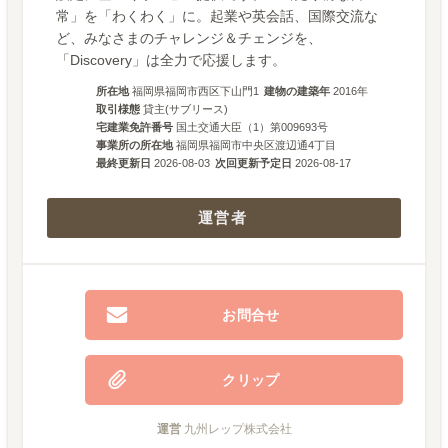
常」を「わくわく」に。起業や英会話、国際交流な
ど、みなさまのチャレンジ＆チェンジを、
「Discovery」は全力で応援します。
所在地
福岡県福岡市西区下山門1
建物の建築年
2016
年
取引様態
貸主(サブリース)
宅建業免許番号
国土交通大臣（1）第009693号
事業所の所在地
福岡県福岡市中央区渡辺通4丁目
最終更新日
2026-08-03
次回更新予定日
2026-08-17
運営者
お問合せ
クリップ
運営
九州レップ株式会社