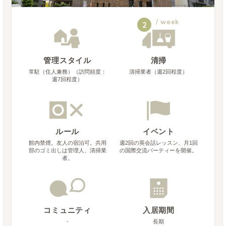
/ week
2
管理スタイル
清掃
常駐（住人兼務）（訪問頻度：
清掃業者（週2回程度）
週7回程度）
ルール
イベント
館内禁煙。友人の宿泊可。共用
週2回の英会話レッスン、月1回
部のゴミ出しは管理人、清掃業
の国際交流パーティーを開催。
者。
コミュニティ
入居期間
-
長期