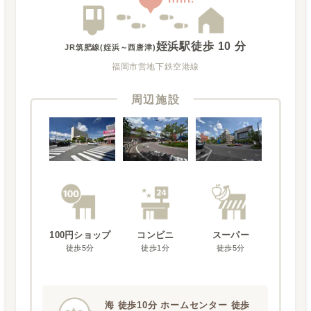
姪浜駅
徒歩
10
分
JR筑肥線(姪浜～西唐津)
福岡市営地下鉄空港線
周辺施設
100円ショップ
コンビニ
スーパー
徒歩5分
徒歩1分
徒歩5分
海 徒歩10分 ホームセンター 徒歩