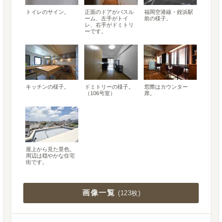
トイレのサイン。
正面のドアがバスル
福岡空港線・姪浜駅
ーム、左手がトイ
前の様子。
レ、右手がドミトリ
ーです。
キッチンの様子。
ドミトリーの様子。
窓際はカウンター
（106号室）
席。
屋上から見た景色。
周辺は穏やかな住宅
街です。
画像一覧
(
123枚
)