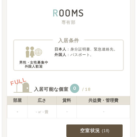
R
OOMS
専有部
入居条件
日本人
：
身分証明書、緊急連絡先。
外国人
：
パスポート。
男性・女性募集中

外国人歓迎
FULL
0
入居可能な個室
/
18
部屋
広さ
賃料
共益費・管理費
-
-
-
- ㎡ - 畳
空室状況
(
18
)